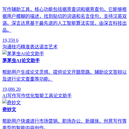
写作辅助工具，核心功能包括据意查词和据意查句。它能够根
据用户模糊的描述，找到贴切的词语和名言佳句，支持汉英双
语。深言达意基于最先进的人工智能算法实现，由深言科技出
品。
19,359
6
沟通技巧
精准表达
语言艺术
茅茅虫AI论文助手
帮助用户生成论文灵感、提供论文开题思路、辅助论文答辩以
及进行论文查重等功能。
19,086
20
AI写作
写作优化
智能工具
论文助手
奇妙文
帮助用户快速进行市场营销、职场办公、新媒体、创意写作等
类型的智能内容创作。