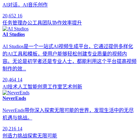
AI对话，AI音乐创作
20,652
16
任务管理
办公工具
团队协作
效率提升
AI Studios
AI Studios是一个一站式AI视频生成平台，它通过提供多样化
的AI工具和模板，使用户能够轻松创建专业质量的视频内
容。无论是初学者还是专业人士，都能利用这个平台提高视频
制作的效...
20,464
14
AI技术
人工智能
创意工作室
艺术创新
NeverEnds
NeverEnds带你深入探索无限可能的世界，发现生活中的无尽
机遇与挑战。
20,216
14
创造力
挑战
探索
无限可能