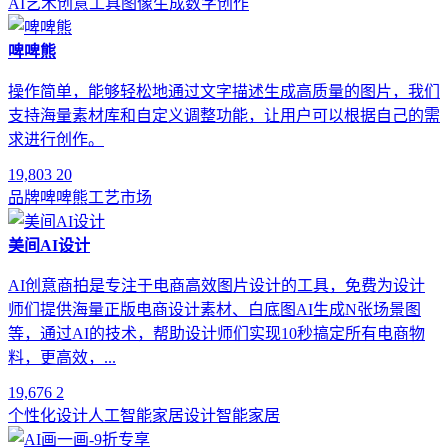
AI艺术
创意工具
图像生成
数字创作
啤啤熊
操作简单，能够轻松地通过文字描述生成高质量的图片，我们
支持海量素材库和自定义调整功能，让用户可以根据自己的需
求进行创作。
19,803
20
品牌
啤啤熊
工艺
市场
美间AI设计
AI创意商拍是专注于电商高效图片设计的工具，免费为设计
师们提供海量正版电商设计素材、白底图AI生成N张场景图
等，通过AI的技术，帮助设计师们实现10秒搞定所有电商物
料，更高效，...
19,676
2
个性化设计
人工智能
家居设计
智能家居