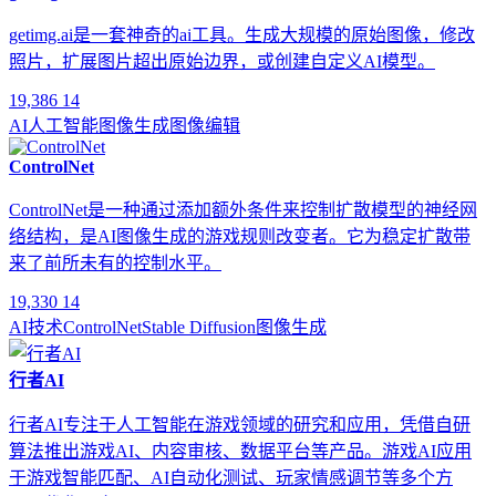
getimg.ai是一套神奇的ai工具。生成大规模的原始图像，修改
照片，扩展图片超出原始边界，或创建自定义AI模型。
19,386
14
AI
人工智能
图像生成
图像编辑
ControlNet
ControlNet是一种通过添加额外条件来控制扩散模型的神经网
络结构，是AI图像生成的游戏规则改变者。它为稳定扩散带
来了前所未有的控制水平。
19,330
14
AI技术
ControlNet
Stable Diffusion
图像生成
行者AI
行者AI专注于人工智能在游戏领域的研究和应用，凭借自研
算法推出游戏AI、内容审核、数据平台等产品。游戏AI应用
于游戏智能匹配、AI自动化测试、玩家情感调节等多个方