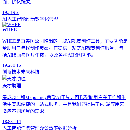
面，优化玩家...
19,319
2
AI
人工智能
创新
数字化转型
WHEE
WHEE是由美图公司推出的一款AI视觉创作工具，主要功能是
帮助用户寻找创作灵感。它提供一站式AI视觉创作服务，包
括AI绘画与图片生成，以及各种AI修图功能。
19,280
16
创新
技术
未来
科技
天才助理
集成GPT和Midjourney两款AI工具，可以帮助用户在工作和生
活中实现便捷的一站式服务，并且我们还提供了PC端应用来
适应不同场景的需求
18,881
14
人工智能
任务管理
办公效率
数据分析