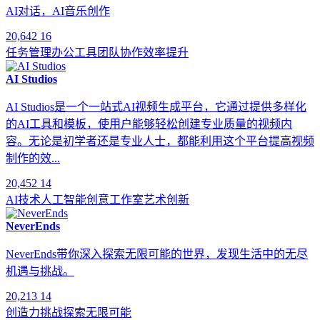
AI对话，AI音乐创作
20,642
16
任务管理
办公工具
团队协作
效率提升
AI Studios
AI Studios是一个一站式AI视频生成平台，它通过提供多样化
的AI工具和模板，使用户能够轻松创建专业质量的视频内
容。无论是初学者还是专业人士，都能利用这个平台提高视频
制作的效...
20,452
14
AI技术
人工智能
创意工作室
艺术创新
NeverEnds
NeverEnds带你深入探索无限可能的世界，发现生活中的无尽
机遇与挑战。
20,213
14
创造力
挑战
探索
无限可能