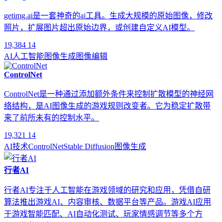
getimg.ai是一套神奇的ai工具。生成大规模的原始图像，修改
照片，扩展图片超出原始边界，或创建自定义AI模型。
19,384
14
AI
人工智能
图像生成
图像编辑
ControlNet
ControlNet是一种通过添加额外条件来控制扩散模型的神经网
络结构，是AI图像生成的游戏规则改变者。它为稳定扩散带
来了前所未有的控制水平。
19,321
14
AI技术
ControlNet
Stable Diffusion
图像生成
行者AI
行者AI专注于人工智能在游戏领域的研究和应用，凭借自研
算法推出游戏AI、内容审核、数据平台等产品。游戏AI应用
于游戏智能匹配、AI自动化测试、玩家情感调节等多个方