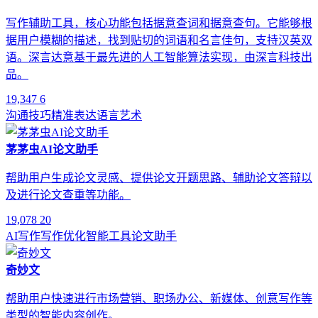
写作辅助工具，核心功能包括据意查词和据意查句。它能够根
据用户模糊的描述，找到贴切的词语和名言佳句，支持汉英双
语。深言达意基于最先进的人工智能算法实现，由深言科技出
品。
19,347
6
沟通技巧
精准表达
语言艺术
茅茅虫AI论文助手
帮助用户生成论文灵感、提供论文开题思路、辅助论文答辩以
及进行论文查重等功能。
19,078
20
AI写作
写作优化
智能工具
论文助手
奇妙文
帮助用户快速进行市场营销、职场办公、新媒体、创意写作等
类型的智能内容创作。