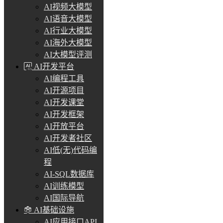
AI视频大模型
AI语音大模型
AI行业大模型
AI海外大模型
AI大模型评测
AI开发平台
AI编程工具
AI开源项目
AI开发课堂
AI开发框架
AI开放平台
AI开发者社区
AI低(无)代码编
程
AI-SQL数据库
AI训练模型
AI国际导航
AI基础设施
AI应用接口API