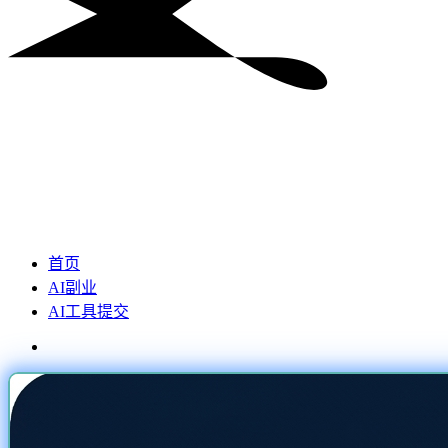
首页
AI副业
AI工具提交