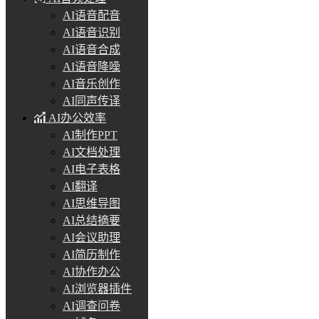
AI语音配音
AI语音识别
AI语音合成
AI语音降噪
AI音乐创作
AI同声传译
AI办公效率
AI制作PPT
AI文档处理
AI电子表格
AI翻译
AI思维导图
AI总结摘要
AI会议助理
AI简历制作
AI协作办公
AI浏览器插件
AI调查问卷