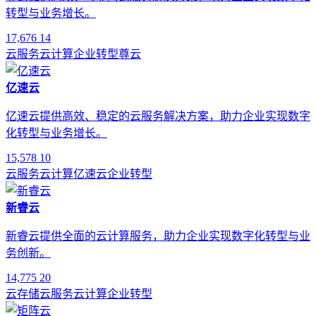
转型与业务增长。
17,676
14
云服务
云计算
企业转型
尊云
亿速云
亿速云提供高效、稳定的云服务解决方案，助力企业实现数字
化转型与业务增长。
15,578
10
云服务
云计算
亿速云
企业转型
新睿云
新睿云提供全面的云计算服务，助力企业实现数字化转型与业
务创新。
14,775
20
云存储
云服务
云计算
企业转型