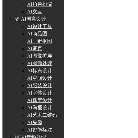
AI角色扮演
AI女友
AI创意设计
AI设计工具
AI商品图
AI一键抠图
AI写真
AI图像扩展
AI图像处理
AI标志设计
AI空间设计
AI服装设计
AI字体设计
AI珠宝设计
AI海报设计
AI艺术二维码
AI头像
AI智能标注
AI音频处理