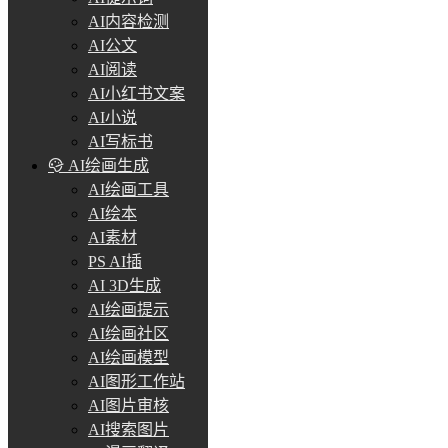
AI内容检测
AI公文
AI阅读
AI小红书文案
AI小说
AI写标书
AI绘画生成
AI绘画工具
AI绘本
AI素材
PS AI插
AI 3D生成
AI绘画提示
AI绘画社区
AI绘画模型
AI图形工作站
AI图片审核
AI搜索图片