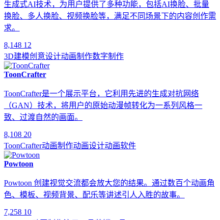
生成式AI技术，为用户提供了多种功能，包括AI换脸、批量
换脸、多人换脸、视频换脸等，满足不同场景下的内容创作需
求。
8,148
12
3D建模
创意设计
动画制作
数字制作
ToonCrafter
ToonCrafter是一个展示平台，它利用先进的生成对抗网络
（GAN）技术，将用户的原始动漫帧转化为一系列风格一
致、过渡自然的画面。
8,108
20
ToonCrafter
动画制作
动画设计
动画软件
Powtoon
Powtoon 创建视觉交流都会放大您的结果。通过数百个动画角
色、模板、视频背景、配乐等讲述引人入胜的故事。
7,258
10