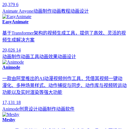
20,379
6
Animate Anyone
动画制作
动画教程
动画设计
EasyAnimate
基于Transformer架构的视频生成工具，提供了高效、灵活的视
频生成解决方案
20,026
14
动画制作
动画工具
动画效果
动画设计
Animode
一款由阿里推出的AI动漫视频创作工具，凭借其视频一键动
漫化、多种场景样式、动作捕捉与同步、动作库与视频转运动
功能以及实时渲染等强大功能
17,131
18
Animode
创意设计
动画制作
动画软件
Meshy