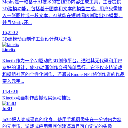
Meshy是一款基于AI技术的在线3D内容生成工具，主要提供
3D建模功能，包括基于图像和文本的模型生成。用户只需输
入一张图片或一段文本，AI就能在短时间内创建出3D模型，
并且Meshy还...
16,250
2
3D建模
动画制作
工业设计
游戏开发
kinetix
Kinetix作为一个AI驱动的3D创作平台，通过其无代码和用户
友好的设计，使3D动画创作变得简单易行。它不仅支持游戏
和模组社区的个性化创作，还通过Emote NFT将创作者的作品
带入元宇...
14,470
8
Kinetix
动画制作
虚拟现实
运动捕捉
In3D
In3D把人变成逼真的化身，使用手机摄像头在一分钟内为您
的元宇宙、游戏或应用程序创建逼真且可自定义的头像