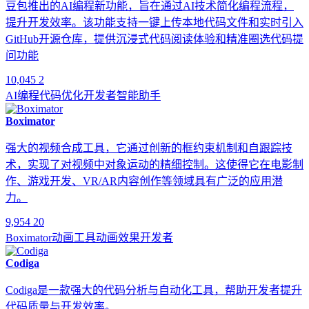
豆包推出的AI编程新功能，旨在通过AI技术简化编程流程，
提升开发效率。该功能支持一键上传本地代码文件和实时引入
GitHub开源仓库，提供沉浸式代码阅读体验和精准圈选代码提
问功能
10,045
2
AI编程
代码优化
开发者
智能助手
Boximator
强大的视频合成工具，它通过创新的框约束机制和自跟踪技
术，实现了对视频中对象运动的精细控制。这使得它在电影制
作、游戏开发、VR/AR内容创作等领域具有广泛的应用潜
力。
9,954
20
Boximator
动画工具
动画效果
开发者
Codiga
Codiga是一款强大的代码分析与自动化工具，帮助开发者提升
代码质量与开发效率。