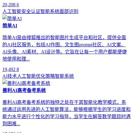
20,208
6
人工智能
安全认证
智能系统
面部识别
简单AI
简单AI是由搜狐推出的智能图片生成平台和社区，提供全面
的AI社区服务，包括AI作图、文生图prompt社区、AI文案、
AI头像、AI素材、AI设计等。它旨在让每一个用户都能便捷
地使用和理...
19,492
8
AI技术
人工智能
优化策略
智能系统
善利AI高考备考系统
善利AI高考备考系统的独特之处在于其智能化教学模式，系
统通过运用先进的人工智能算法，能够根据学生的学习进度和
能力水平进行个性化的学习指导，当学生在解答数学题目时遇
到困难...