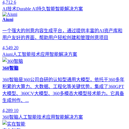
4,712
6
AI技术
Durable AI
持久智能
智能解决方案
Aiuni
一个强大的创意内容生成平台，通过提供丰富的AI资产库和
用户友好的界面，帮助用户轻松创建和管理创意项目
4,549
20
Aiuni
人工智能
技术应用
智能解决方案
360智脑
360智脑是360公司自研的认知型通用大模型，依托于360多年
积累的大算力、大数据、工程化等关键优势，集成了360GPT
大模型、360CV大模型、360多模态大模型技术能力。它具备
生成创作、...
4,289
10
360智脑
人工智能
技术应用
智能解决方案