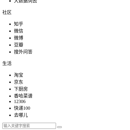
大数据词云
社区
知乎
微信
微博
豆瓣
搜外问答
生活
淘宝
京东
下厨房
香哈菜谱
12306
快递100
去哪儿