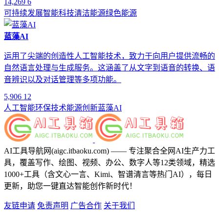
14,269
6
可持续发展
智能科技
清洁能源
绿色能源
蓝藻AI
运用了尖端的创造性人工智能技术，致力于向用户提供流畅的
自然语言处理与生成服务。这涵盖了从文字到语音的转换、语
音辨识以及对话管理等多项功能。
5,906
12
人工智能
环保技术
能源创新
蓝藻AI
AI工具导航网(aigc.itbaoku.com) —— 专注聚合全网AI生产力工
具，覆盖写作、绘图、视频、办公、数字人等12类领域，精选
1000+工具（含文心一言、Kimi、智谱清言等热门AI），每日
更新，助您一键直达智能创作新时代！
友链申请
免责声明
广告合作
关于我们