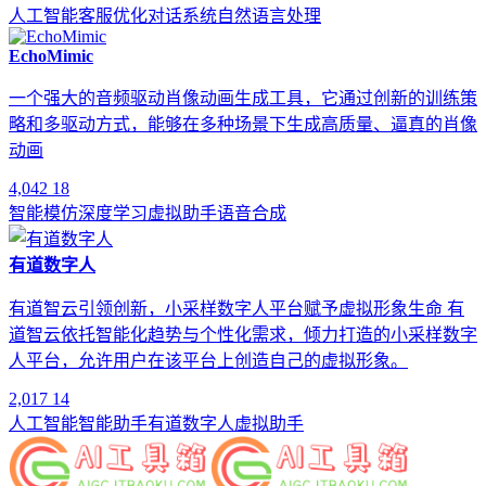
人工智能
客服优化
对话系统
自然语言处理
EchoMimic
一个强大的音频驱动肖像动画生成工具，它通过创新的训练策
略和多驱动方式，能够在多种场景下生成高质量、逼真的肖像
动画
4,042
18
智能模仿
深度学习
虚拟助手
语音合成
有道数字人
有道智云引领创新，小采样数字人平台赋予虚拟形象生命 有
道智云依托智能化趋势与个性化需求，倾力打造的小采样数字
人平台，允许用户在该平台上创造自己的虚拟形象。
2,017
14
人工智能
智能助手
有道数字人
虚拟助手