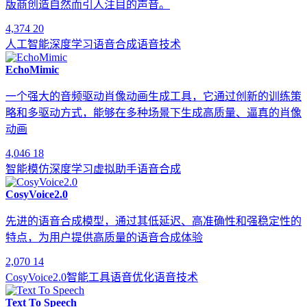
版商创造自然而引人注目的声音。
4,374
20
人工智能
深度学习
语音合成
语音技术
EchoMimic
一个强大的音频驱动肖像动画生成工具，它通过创新的训练策
略和多驱动方式，能够在多种场景下生成高质量、逼真的肖像
动画
4,046
18
智能模仿
深度学习
虚拟助手
语音合成
CosyVoice2.0
先进的语音合成模型，通过其低延迟、高准确性和强稳定性的
特点，为用户提供高质量的语音合成体验
2,070
14
CosyVoice2.0
智能工具
语音优化
语音技术
Text To Speech