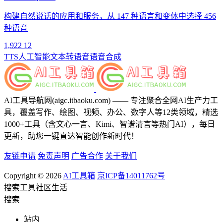
构建自然说话的应用和服务，从 147 种语言和变体中选择 456
种语音
1,922
12
TTS
人工智能
文本转语音
语音合成
AI工具导航网(aigc.itbaoku.com) —— 专注聚合全网AI生产力工
具，覆盖写作、绘图、视频、办公、数字人等12类领域，精选
1000+工具（含文心一言、Kimi、智谱清言等热门AI），每日
更新，助您一键直达智能创作新时代！
友链申请
免责声明
广告合作
关于我们
Copyright © 2026
AI工具箱
京ICP备14011762号
搜索
工具
社区
生活
搜索
站内