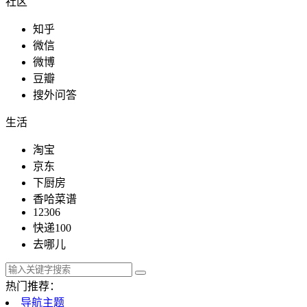
社区
知乎
微信
微博
豆瓣
搜外问答
生活
淘宝
京东
下厨房
香哈菜谱
12306
快递100
去哪儿
热门推荐：
导航主题