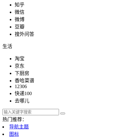
知乎
微信
微博
豆瓣
搜外问答
生活
淘宝
京东
下厨房
香哈菜谱
12306
快递100
去哪儿
热门推荐：
导航主题
图标