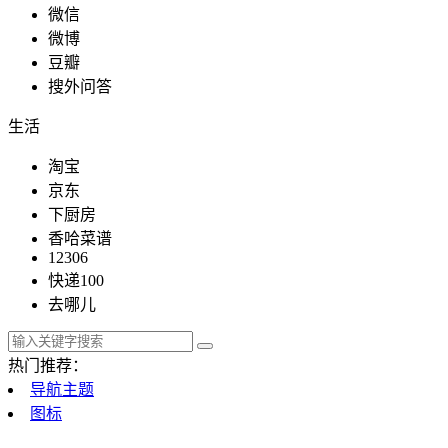
微信
微博
豆瓣
搜外问答
生活
淘宝
京东
下厨房
香哈菜谱
12306
快递100
去哪儿
热门推荐：
导航主题
图标