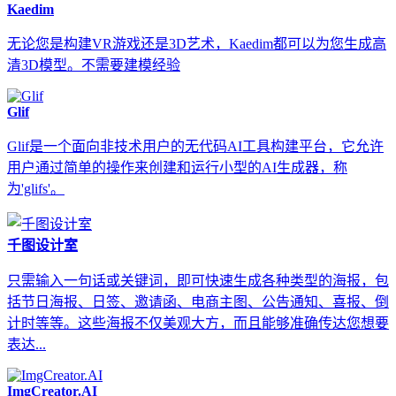
Kaedim
无论您是构建VR游戏还是3D艺术，Kaedim都可以为您生成高
清3D模型。不需要建模经验
Glif
Glif是一个面向非技术用户的无代码AI工具构建平台，它允许
用户通过简单的操作来创建和运行小型的AI生成器，称
为'glifs'。
千图设计室
只需输入一句话或关键词，即可快速生成各种类型的海报，包
括节日海报、日签、邀请函、电商主图、公告通知、喜报、倒
计时等等。这些海报不仅美观大方，而且能够准确传达您想要
表达...
ImgCreator.AI