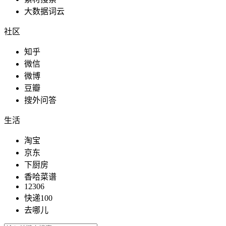
大数据词云
社区
知乎
微信
微博
豆瓣
搜外问答
生活
淘宝
京东
下厨房
香哈菜谱
12306
快递100
去哪儿