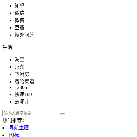
知乎
微信
微博
豆瓣
搜外问答
生活
淘宝
京东
下厨房
香哈菜谱
12306
快递100
去哪儿
热门推荐：
导航主题
图标