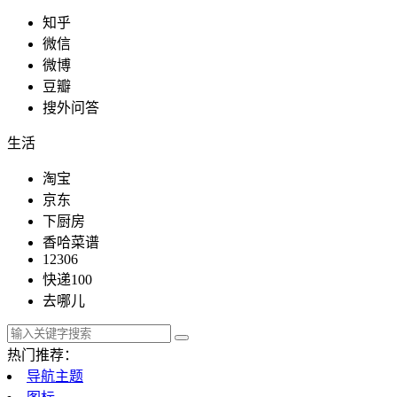
知乎
微信
微博
豆瓣
搜外问答
生活
淘宝
京东
下厨房
香哈菜谱
12306
快递100
去哪儿
热门推荐：
导航主题