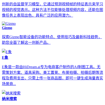
创新的自监督学习模型，它通过预测视频帧的特征表示来学习
视频的视觉表示。这种方法不仅能够处理视频内容，还能在图
像任务上表现出色，具有广泛的应用潜力。
Gizmo
探索Gizmo智能设备的功能特点、使用技巧及最新科技趋势，
助您全面了解这一创新产品。
E象
E象是一款由HiDream.ai专为电商客户制作的AI制图工具。无
需策划方案、道具采购、美工置景、布景拍摄、拍摄后期等流
程及费用支出，只需上传一张商品图，即可一键生成海量真实
场景商...
纳米搜索