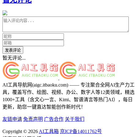
发表评论
暂无评论...
AI工具导航网(aigc.itbaoku.com) —— 专注聚合全网AI生产力工
具，覆盖写作、绘图、视频、办公、数字人等12类领域，精选
1000+工具（含文心一言、Kimi、智谱清言等热门AI），每日
更新，助您一键直达智能创作新时代！
友链申请
免责声明
广告合作
关于我们
Copyright © 2026
AI工具箱
京ICP备14011762号