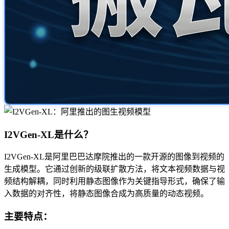
I2VGen-XL是什么？
I2VGen-XL是阿里巴巴达摩院推出的一款开源的图像到视频的
生成模型。它通过创新的级联扩散方法，将文本视频数据与视
频结构解耦，同时利用静态图像作为关键指导形式，确保了输
入数据的对齐性，将静态图像合成为高质量的动态视频。
主要特点：