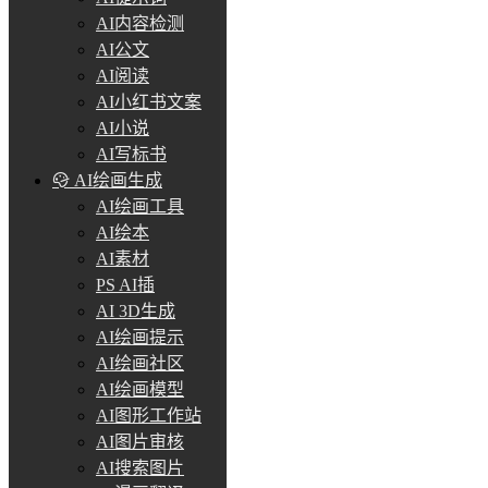
AI内容检测
AI公文
AI阅读
AI小红书文案
AI小说
AI写标书
AI绘画生成
AI绘画工具
AI绘本
AI素材
PS AI插
AI 3D生成
AI绘画提示
AI绘画社区
AI绘画模型
AI图形工作站
AI图片审核
AI搜索图片