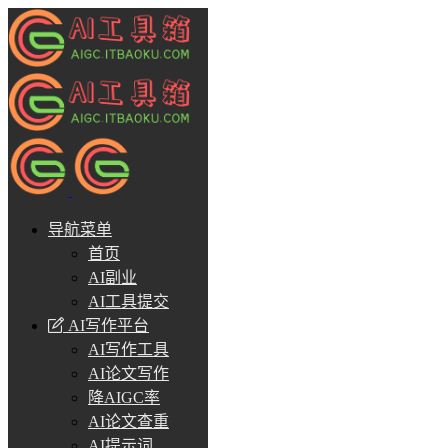
导航菜单
首页
AI副业
AI工具提交
AI写作平台
AI写作工具
AI论文写作
降AIGC率
AI论文查重
AI提示词