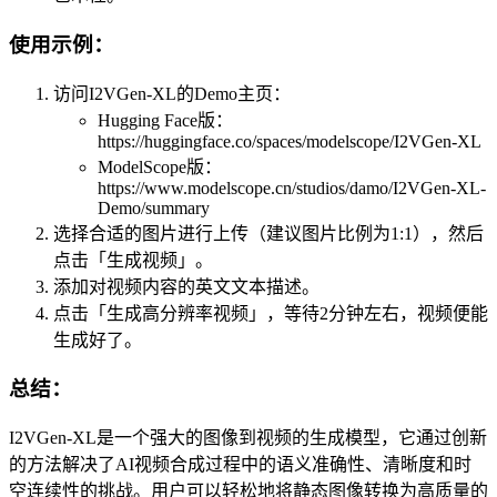
使用示例：
访问I2VGen-XL的Demo主页：
Hugging Face版：
https://huggingface.co/spaces/modelscope/I2VGen-XL
ModelScope版：
https://www.modelscope.cn/studios/damo/I2VGen-XL-
Demo/summary
选择合适的图片进行上传（建议图片比例为1:1），然后
点击「生成视频」。
添加对视频内容的英文文本描述。
点击「生成高分辨率视频」，等待2分钟左右，视频便能
生成好了。
总结：
I2VGen-XL是一个强大的图像到视频的生成模型，它通过创新
的方法解决了AI视频合成过程中的语义准确性、清晰度和时
空连续性的挑战。用户可以轻松地将静态图像转换为高质量的