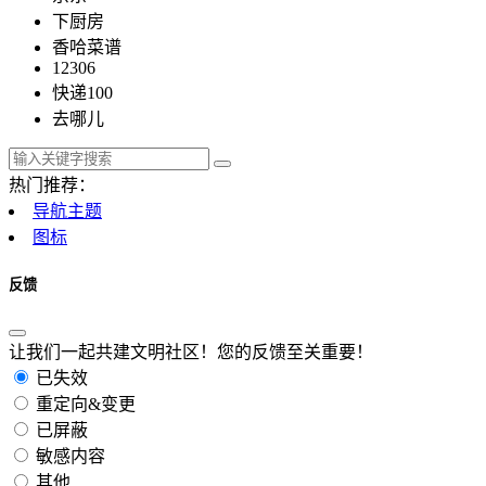
下厨房
香哈菜谱
12306
快递100
去哪儿
热门推荐：
导航主题
图标
反馈
让我们一起共建文明社区！您的反馈至关重要！
已失效
重定向&变更
已屏蔽
敏感内容
其他