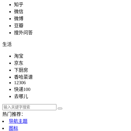
知乎
微信
微博
豆瓣
搜外问答
生活
淘宝
京东
下厨房
香哈菜谱
12306
快递100
去哪儿
热门推荐：
导航主题
图标