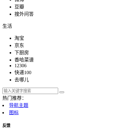
豆瓣
搜外问答
生活
淘宝
京东
下厨房
香哈菜谱
12306
快递100
去哪儿
热门推荐：
导航主题
图标
反馈