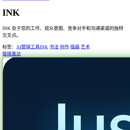
INK
INK 处于您的工作、观众意图、竞争对手和沟通渠道的独特
交叉点。
标签：
AI营销工具
INK
书法
创作
插画
艺术
链接直达