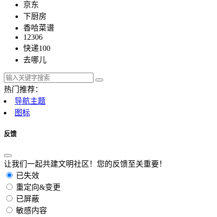
京东
下厨房
香哈菜谱
12306
快递100
去哪儿
热门推荐：
导航主题
图标
反馈
让我们一起共建文明社区！您的反馈至关重要！
已失效
重定向&变更
已屏蔽
敏感内容