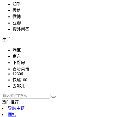
知乎
微信
微博
豆瓣
搜外问答
生活
淘宝
京东
下厨房
香哈菜谱
12306
快递100
去哪儿
热门推荐：
导航主题
图标