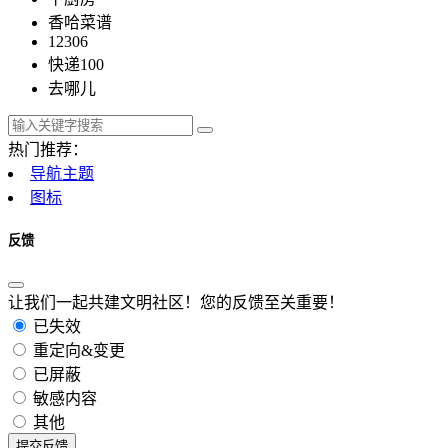
香哈菜谱
12306
快递100
去哪儿
热门推荐：
导航主题
图标
反馈
让我们一起共建文明社区！您的反馈至关重要！
已失效
重定向&变更
已屏蔽
敏感内容
其他
提交反馈