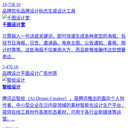
19,758
10
品牌优化
品牌设计
标志生成
设计工具
千图设计室
只需输入一句话或关键词，即可快速生成各种类型的海报，包
括节日海报、日签、邀请函、电商主图、公告通知、喜报、倒
计时等等。这些海报不仅美观大方，而且能够准确传达您想要
表达...
5,476
16
品牌设计
平面设计
广告创意
智绘设计
腾讯云智绘（AI Design Creative），是腾讯推出的面向个人创
作者、中小型企业在泛内容领域的素材智能化设计生产平台，
提供在线工具创作各类形态素材，可用于各行业新媒体等运
营。...