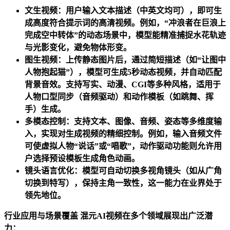
文生视频：用户输入文本描述（中英文均可），即可生
成高度符合提示词的高清视频。例如，“冲浪者在巨浪上
完成空中转体”的动态场景中，模型能精准捕捉水花轨迹
与光影变化，避免物体形变。
图生视频：上传静态图片后，通过简短描述（如“让图中
人物抱起猫”），模型可生成5秒动态视频，并自动匹配
背景音效。支持写实、动漫、CGI等多种风格，适用于
人物口型同步（音频驱动）和动作模板（如跳舞、挥
手）生成。
多模态控制：支持文本、图像、音频、姿态等多维度输
入，实现对生成视频的精细控制。例如，输入音频文件
可使虚拟人物“说话”或“唱歌”，动作驱动功能则允许用
户选择预设模板生成角色动画。
镜头语言优化：模型可自动切换多视角镜头（如从广角
切换到特写），保持主角一致性，这一能力在业界处于
领先地位。
行业应用与场景覆盖 混元AI视频在多个领域展现出广泛潜
力：