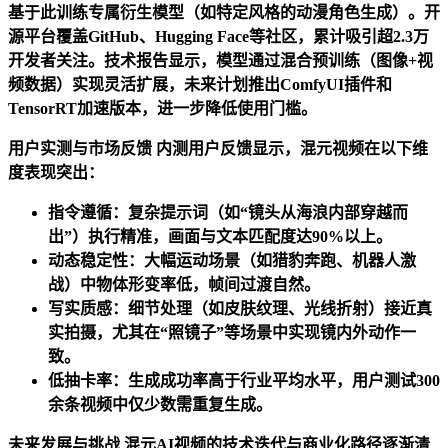
基于此训练专属衍生模型（如特定风格的动漫角色生成）。开
源平台覆盖GitHub、Hugging Face等社区，累计吸引超2.3万
开发者关注。技术报告显示，模型通过混合预训练（图像+视
频数据）实现灵活扩展，未来计划推出ComfyUI插件和
TensorRT加速版本，进一步降低使用门槛。
用户实测与市场反馈 内测用户反馈显示，混元视频在以下维
度表现突出：
指令遵循：复杂提示词（如“镜头从海浪内部穿越而
出”）执行精准，画面与文本匹配度达90%以上。
动态稳定性：大幅运动场景（如猎豹奔跑、机器人激
战）中物体形变率低，帧间过渡自然。
写实质感：细节处理（如皮肤纹理、光线折射）接近真
实拍摄，尤其在“照镜子”等场景中实现镜内外动作一
致。
低抽卡率：生成成功率高于行业平均水平，用户测试300
余条视频中仅少数需重复生成。
未来发展与挑战 混元AI视频的技术迭代与商业化路径逐渐清