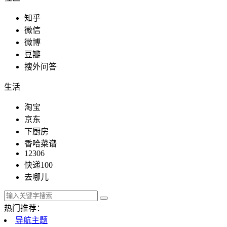
知乎
微信
微博
豆瓣
搜外问答
生活
淘宝
京东
下厨房
香哈菜谱
12306
快递100
去哪儿
热门推荐：
导航主题