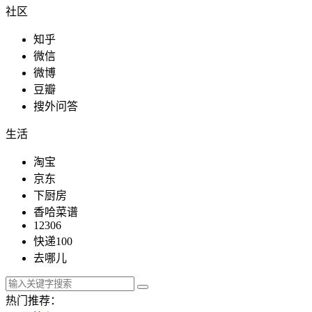
社区
知乎
微信
微博
豆瓣
搜外问答
生活
淘宝
京东
下厨房
香哈菜谱
12306
快递100
去哪儿
热门推荐：