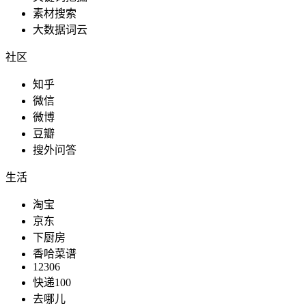
素材搜索
大数据词云
社区
知乎
微信
微博
豆瓣
搜外问答
生活
淘宝
京东
下厨房
香哈菜谱
12306
快递100
去哪儿