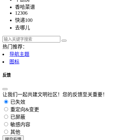
香哈菜谱
12306
快递100
去哪儿
热门推荐：
导航主题
图标
反馈
让我们一起共建文明社区！您的反馈至关重要！
已失效
重定向&变更
已屏蔽
敏感内容
其他
提交反馈