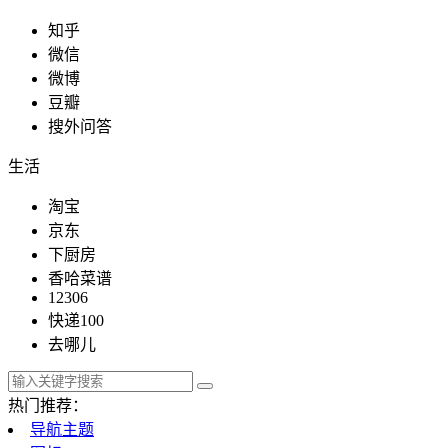
知乎
微信
微博
豆瓣
搜外问答
生活
淘宝
京东
下厨房
香哈菜谱
12306
快递100
去哪儿
热门推荐：
导航主题