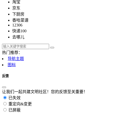
淘宝
京东
下厨房
香哈菜谱
12306
快递100
去哪儿
热门推荐：
导航主题
图标
反馈
让我们一起共建文明社区！您的反馈至关重要！
已失效
重定向&变更
已屏蔽