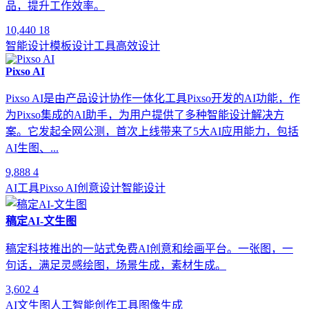
品，提升工作效率。
10,440
18
智能设计
模板
设计工具
高效设计
Pixso AI
Pixso AI是由产品设计协作一体化工具Pixso开发的AI功能，作
为Pixso集成的AI助手，为用户提供了多种智能设计解决方
案。它发起全网公测，首次上线带来了5大AI应用能力，包括
AI生图、...
9,888
4
AI工具
Pixso AI
创意设计
智能设计
稿定AI-文生图
稿定科技推出的一站式免费AI创意和绘画平台。一张图，一
句话，满足灵感绘图，场景生成，素材生成。
3,602
4
AI文生图
人工智能
创作工具
图像生成