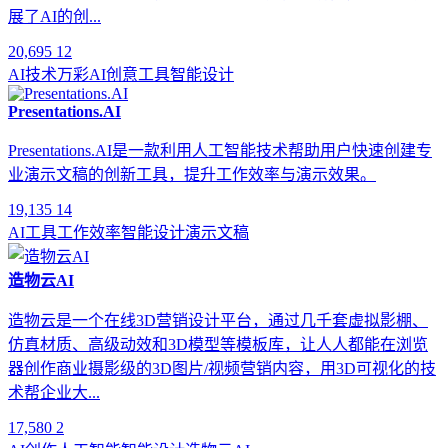
展了AI的创...
20,695
12
AI技术
万彩AI
创意工具
智能设计
Presentations.AI
Presentations.AI是一款利用人工智能技术帮助用户快速创建专
业演示文稿的创新工具，提升工作效率与演示效果。
19,135
14
AI工具
工作效率
智能设计
演示文稿
造物云AI
造物云是一个在线3D营销设计平台，通过几千套虚拟影棚、
仿真材质、高级动效和3D模型等模板库，让人人都能在浏览
器创作商业摄影级的3D图片/视频营销内容，用3D可视化的技
术帮企业大...
17,580
2