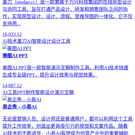
墨刀（modao.cc）是一款隶属于万兴科技集团的在线原型设计
与协同工具，旨在打通产品设计、研发和销售团队之间的协
作，实现原型设计、设计、流程、思维导图的一体化。它不仅
支持用...
16,033
12
AI技术
墨刀AI
智能设计
设计工具
美图AI PPT
美图AI PPT是一款智能演示文稿制作工具，利用AI技术快速
生成专业级PPT，提升设计效率与视觉效果。
14,087
12
AI工具
PPT制作
智能设计
演示文稿
易企秀 – 小易AI
无论是营销人员、设计师还是普通用户，都可以利用这个工具
提升工作效率，创造出更具吸引力的视觉和文案作品。随着
AI技术的不断进步，小易AI有望成为创意产业中的重要辅助