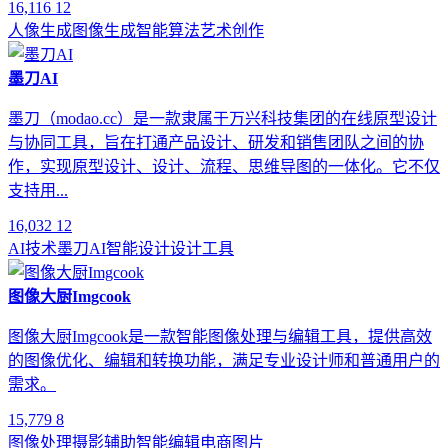
16,116
12
人像生成
图像生成
智能算法
艺术创作
墨刀AI
墨刀（modao.cc）是一款隶属于万兴科技集团的在线原型设计
与协同工具，旨在打通产品设计、研发和销售团队之间的协
作，实现原型设计、设计、流程、思维导图的一体化。它不仅
支持用...
16,032
12
AI技术
墨刀AI
智能设计
设计工具
图像大厨Imgcook
图像大厨Imgcook是一款智能图像处理与编辑工具，提供高效
的图像优化、编辑和转换功能，满足专业设计师和普通用户的
需求。
15,779
8
图像处理
摄影辅助
智能编辑
电商图片