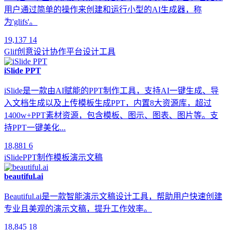
用户通过简单的操作来创建和运行小型的AI生成器，称
为'glifs'。
19,137
14
Glif
创意设计
协作平台
设计工具
iSlide PPT
iSlide是一款由AI赋能的PPT制作工具，支持AI一键生成、导
入文档生成以及上传模板生成PPT，内置8大资源库，超过
1400w+PPT素材资源，包含模板、图示、图表、图片等。支
持PPT一键美化...
18,881
6
iSlide
PPT制作
模板
演示文稿
beautiful.ai
Beautiful.ai是一款智能演示文稿设计工具，帮助用户快速创建
专业且美观的演示文稿，提升工作效率。
18,845
18