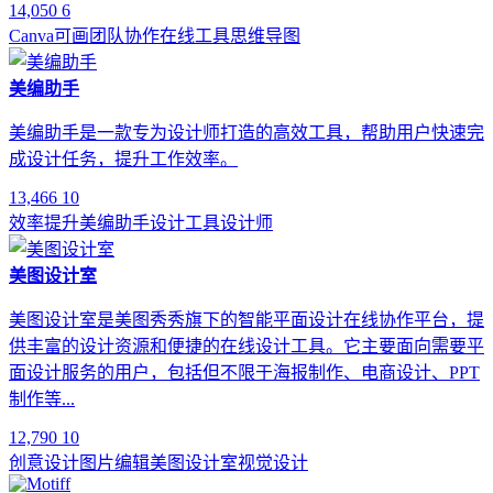
14,050
6
Canva可画
团队协作
在线工具
思维导图
美编助手
美编助手是一款专为设计师打造的高效工具，帮助用户快速完
成设计任务，提升工作效率。
13,466
10
效率提升
美编助手
设计工具
设计师
美图设计室
美图设计室是美图秀秀旗下的智能平面设计在线协作平台，提
供丰富的设计资源和便捷的在线设计工具。它主要面向需要平
面设计服务的用户，包括但不限于海报制作、电商设计、PPT
制作等...
12,790
10
创意设计
图片编辑
美图设计室
视觉设计