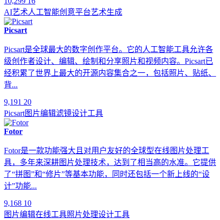
10,299
16
AI艺术
人工智能
创意平台
艺术生成
Picsart
Picsart是全球最大的数字创作平台。它的人工智能工具允许各
级创作者设计、编辑、绘制和分享照片和视频内容。Picsart已
经积累了世界上最大的开源内容集合之一，包括照片、贴纸、
背...
9,191
20
Picsart
图片编辑
滤镜
设计工具
Fotor
Fotor是一款功能强大且对用户友好的全球型在线图片处理工
具，多年来深耕图片处理技术，达到了相当高的水准。它提供
了“拼图”和“修片”等基本功能，同时还包括一个新上线的“设
计”功能...
9,168
10
图片编辑
在线工具
照片处理
设计工具