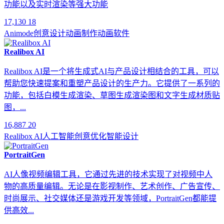
功能以及实时渲染等强大功能
17,130
18
Animode
创意设计
动画制作
动画软件
Realibox AI
Realibox AI是一个将生成式AI与产品设计相结合的工具，可以
帮助您快速提案和重塑产品设计的生产力。它提供了一系列的
功能，包括白模生成渲染、草图生成渲染图和文字生成材质贴
图，...
16,887
20
Realibox AI
人工智能
创意优化
智能设计
PortraitGen
AI人像视频编辑工具，它通过先进的技术实现了对视频中人
物的高质量编辑。无论是在影视制作、艺术创作、广告宣传、
时尚展示、社交媒体还是游戏开发等领域，PortraitGen都能提
供高效...